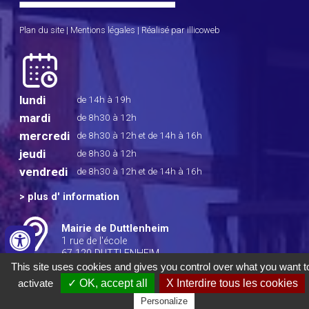
Plan du site
|
Mentions légales
|
Réalisé par illicoweb
lundi
de 14h à 19h
mardi
de 8h30 à 12h
mercredi
de 8h30 à 12h
et de 14h à 16h
jeudi
de 8h30 à 12h
vendredi
de 8h30 à 12h
et de 14h à 16h
>
plus d' information
Mairie de Duttlenheim
1 rue de l'école
67 120 DUTTLENHEIM
This site uses cookies and gives you control over what you want t
Tél : 03 88 50 80 10
activate
✓ OK, accept all
X Interdire tous les cookies
Fax : 03 88 50 70 60
Courriel :
mairie@duttlenheim.fr
Personalize