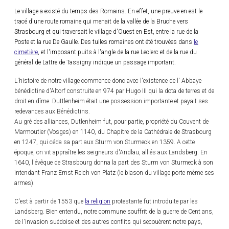
Le village a existé du temps des Romains. En effet, une preuve en est le
tracé d'une route romaine qui menait de la vallée de la Bruche vers
Strasbourg et qui traversait le village d'Ouest en Est, entre la rue de la
Poste et la rue De Gaulle. Des tuiles romaines ont été trouvées dans
le
cimetière
, et l'imposant puits à l'angle de la rue Leclerc et de la rue du
général de Lattre de Tassigny indique un passage important.
L'histoire de notre village commence donc avec l'existence de l' Abbaye
bénédictine d'Altorf construite en 974 par Hugo III qui la dota de terres et de
droit en dîme. Duttlenheim était une possession importante et payait ses
redevances aux Bénédictins.
Au gré des alliances, Dutlenheim fut, pour partie, propriété du Couvent de
Marmoutier (Vosges) en 1140, du Chapitre de la Cathédrale de Strasbourg
en 1247, qui céda sa part aux Sturm von Sturmeck en 1359. A cette
époque, on vit appraître les seigneurs d'Andlau, alliés aux Landsberg. En
1640, l'évêque de Strasbourg donna la part des Sturm von Sturmeck à son
intendant Franz Ernst Reich von Platz (le blason du village porte même ses
armes).
C'est à partir de 1553 que
la religion
protestante fut introduite par les
Landsberg. Bien entendu, notre commune souffrit de la guerre de Cent ans,
de l'invasion suédoise et des autres conflits qui secouèrent notre pays,