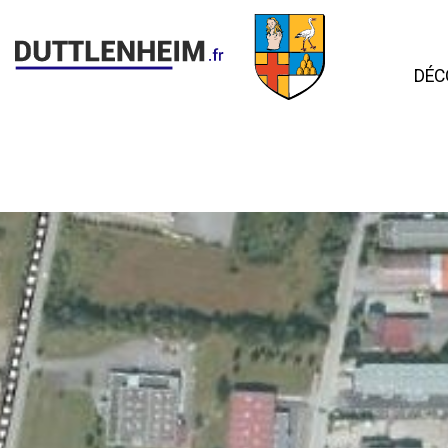
DÉC
Ac
Hi
D