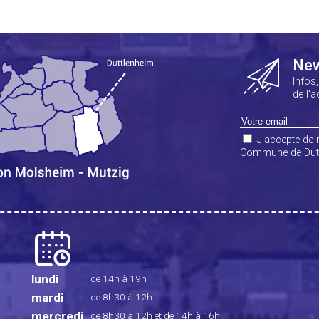
New
Infos
de l'
J'accepte de r
Commune de Dut
lundi
de 14h à 19h
mardi
de 8h30 à 12h
mercredi
de 8h30 à 12h
et de 14h à 16h