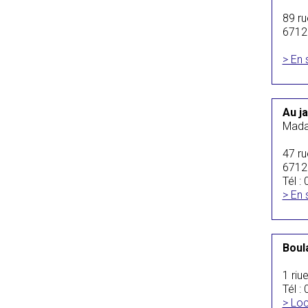
89 ru
6712
> En 
Au ja
Mada
47 ru
6712
Tél :
> En 
Boul
1 riu
Tél 
> Loc