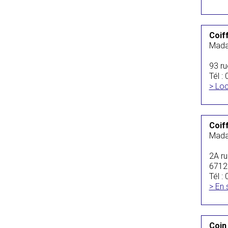
Coif
Mada
93 ru
Tél :
> Loc
Coif
Mada
2A ru
6712
Tél :
> En 
Coin