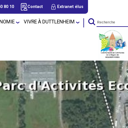
50 80 10
Contact
Extranet élus
NOMIE
VIVRE À DUTTLENHEIM
l
ervices
Autres
Éducation
Zone d'activités
Démarches
Administratives
ale
tisans &
Fêtes & Manifestations
Environnement
ommerçants
Informations pratiqu
Sports - loisirs - culture