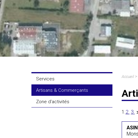
>
Accueil
Services
Artisans & Commerçants
Art
Zone d'activités
1.
2.
3.
ASI
Mons