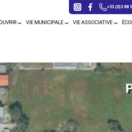
+33 (0)3 88 
OUVRIR
VIE MUNICIPALE
VIE ASSOCIATIVE
ÉCO
cès & plan interactif
Mairie
Bulletin communal
Sport
Personnel Communa
S
stoire
Conseil Municipal
Actualités
Culture et loisirs
Police pluricommun
Ar
C
uttlenheim en images
Délibérations
Musique
Intercommunalité
Arretes
Marché public
Finances publiques
Urbanisme
locales
Cimetière
Elections