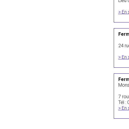
Lieu 
> En 
Ferm
24 ru
> En 
Ferm
Mons
7 rou
Tél :
> En 