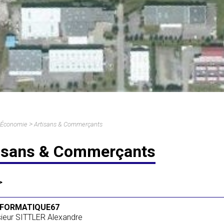
>
Économie
Artisans & Commerçants
isans & Commerçants
NFORMATIQUE67
ieur SITTLER Alexandre