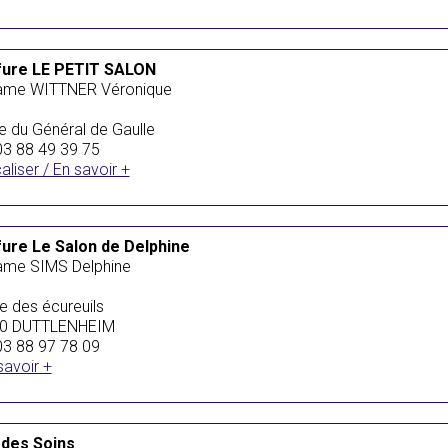
fure LE PETIT SALON
me WITTNER Véronique
e du Général de Gaulle
 03 88 49 39 75
aliser / En savoir +
fure Le Salon de Delphine
me SIMS Delphine
e des écureuils
0 DUTTLENHEIM
 03 88 97 78 09
savoir +
 des Soins