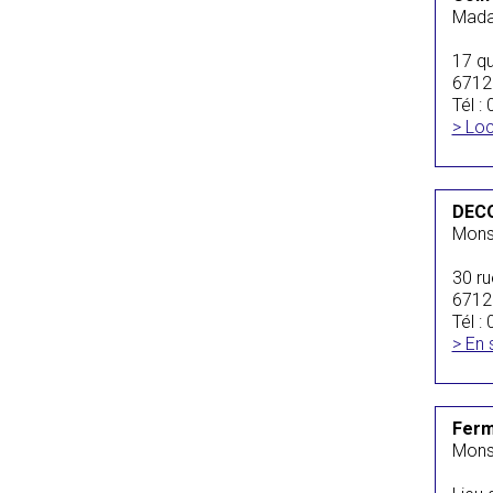
Mada
17 qu
6712
Tél :
> Loc
DEC
Mons
30 ru
6712
Tél :
> En 
Ferm
Mons