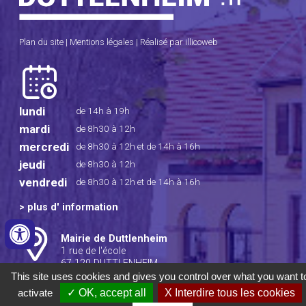
Plan du site
|
Mentions légales
|
Réalisé par illicoweb
lundi
de 14h à 19h
mardi
de 8h30 à 12h
mercredi
de 8h30 à 12h
et de 14h à 16h
jeudi
de 8h30 à 12h
vendredi
de 8h30 à 12h
et de 14h à 16h
>
plus d' information
Mairie de Duttlenheim
1 rue de l'école
67 120 DUTTLENHEIM
This site uses cookies and gives you control over what you want t
Tél : 03 88 50 80 10
activate
✓ OK, accept all
X Interdire tous les cookies
Fax : 03 88 50 70 60